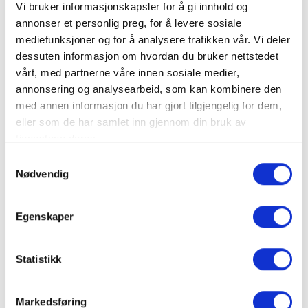
Vi bruker informasjonskapsler for å gi innhold og
annonser et personlig preg, for å levere sosiale
mediefunksjoner og for å analysere trafikken vår. Vi deler
dessuten informasjon om hvordan du bruker nettstedet
vårt, med partnerne våre innen sosiale medier,
annonsering og analysearbeid, som kan kombinere den
med annen informasjon du har gjort tilgjengelig for dem,
eller som de har samlet inn gjennom din bruk av
tjenestene deres.
Samtykkevalg
Nødvendig
Egenskaper
Statistikk
Bytte av F 120 benkbereder
Ukategorisert
From:
kr
14,000.00
Markedsføring