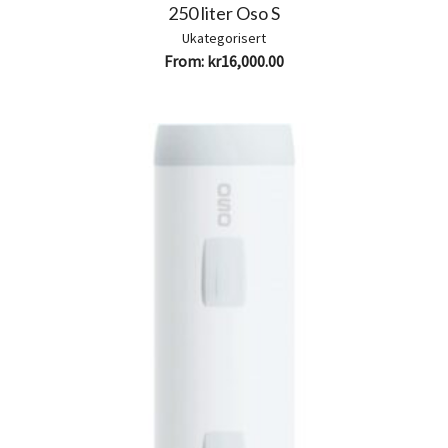
250 liter Oso S
Ukategorisert
From:
kr
16,000.00