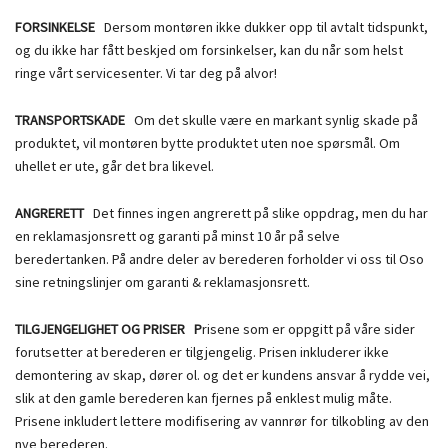
FORSINKELSE
Dersom montøren ikke dukker opp til avtalt tidspunkt,
og du ikke har fått beskjed om forsinkelser, kan du når som helst
ringe vårt servicesenter. Vi tar deg på alvor!
TRANSPORTSKADE
Om det skulle være en markant synlig skade på
produktet, vil montøren bytte produktet uten noe spørsmål. Om
uhellet er ute, går det bra likevel.
ANGRERETT
Det finnes ingen angrerett på slike oppdrag, men du har
en reklamasjonsrett og garanti på minst 10 år på selve
beredertanken. På andre deler av berederen forholder vi oss til Oso
sine retningslinjer om garanti & reklamasjonsrett.
TILGJENGELIGHET OG PRISER P
risene som er oppgitt på våre sider
forutsetter at berederen er tilgjengelig. Prisen inkluderer ikke
demontering av skap, dører ol. og det er kundens ansvar å rydde vei,
slik at den gamle berederen kan fjernes på enklest mulig måte.
Prisene inkludert lettere modifisering av vannrør for tilkobling av den
nye berederen.