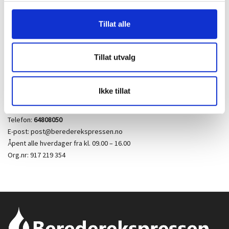
ganger ikke er mulig å unngå. Vi står ikke ansvarlig for å utbedre en
slik skade. Et eksempel på en følgeskade kan være at berederen står
Tillat alle
i en trang nisje, som gjør at skrammer på vegg og evt gulv kan være
uunngåelig. Et annet eksempel på følgeskade kan være at smuss
løsner fra vannrør ved stenging av stoppekran og tetter siler i
Tillat utvalg
boenheten og andre enheter.
Ikke tillat
KUNDESERVICE
Telefon:
64808050
E-post: post@berederekspressen.no
Åpent alle hverdager fra kl. 09.00 – 16.00
Org.nr: 917 219 354