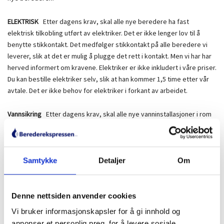
ELEKTRISK
Etter dagens krav, skal alle nye beredere ha fast
elektrisk tilkobling utført av elektriker. Det er ikke lenger lov til å
benytte stikkontakt. Det medfølger stikkontakt på alle beredere vi
leverer, slik at det er mulig å plugge det rett i kontakt. Men vi har har
herved informert om kravene. Elektriker er ikke inkludert i våre priser.
Du kan bestille elektriker selv, slik at han kommer 1,5 time etter vår
avtale. Det er ikke behov for elektriker i forkant av arbeidet.
Vannsikring
Etter dagens krav, skal alle nye vanninstallasjoner i rom
uten sluk sikres med automatisk vannstoppeventil. ( Et sluk er det du
har i dusjen på badet ) Om det er behov for dette, finner du dette
produktet på hovedsiden. Vi har ikke lov til å utføre et berederbytte
uten dette, om det mangler sluk i rommet der berederen skal
Samtykke
Detaljer
Om
monteres. Merk at dette produktet monteres på selve vv-berederen.
Om det feks er ønskelig å sikre et helt kjøkken vil dette være en
omfattende jobb som kommer som et tillegg. Dette må i så fall
Denne nettsiden anvender cookies
avtales i forkant av jobben så det kan avtales en pris og holdes av tid
Vi bruker informasjonskapsler for å gi innhold og
til dette.
annonser et personlig preg, for å levere sosiale