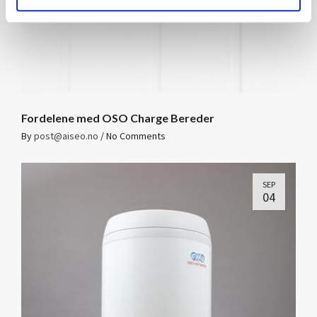
Fordelene med OSO Charge Bereder
By
post@aiseo.no
/
No Comments
SEP
04