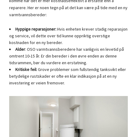
komme når det er mer kostnadseffektivt å erstatte enn å
reparere. Her er noen tegn på at det kan være på tide med en ny
varmtvannsbereder:
Hyppige reparasjoner:
Hvis enheten krever stadig reparasjon
og service, vil dette over tid kunne oppriktig overstige
kostnaden for en ny bereder.
Alder
: OSO varmtvannsberedere har vanligvis en levetid på
omtrent 10-15 år. Er din bereder i den øvre enden av denne
tidsrammen, bør du vurdere en erstatning.
Kritiske feil:
Grove problemer som fullstendig tanksvikt eller
betydelige rustskader er ofte en klar indikasjon på at en ny
investering er veien fremover.