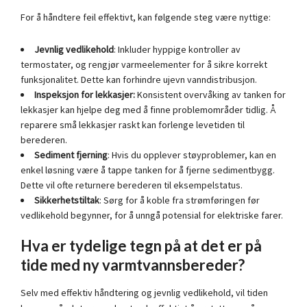
For å håndtere feil effektivt, kan følgende steg være nyttige:
Jevnlig vedlikehold
: Inkluder hyppige kontroller av
termostater, og rengjør varmeelementer for å sikre korrekt
funksjonalitet. Dette kan forhindre ujevn vanndistribusjon.
Inspeksjon for lekkasjer:
Konsistent overvåking av tanken for
lekkasjer kan hjelpe deg med å finne problemområder tidlig. Å
reparere små lekkasjer raskt kan forlenge levetiden til
berederen.
Sediment fjerning
: Hvis du opplever støyproblemer, kan en
enkel løsning være å tappe tanken for å fjerne sedimentbygg.
Dette vil ofte returnere berederen til eksempelstatus.
Sikkerhetstiltak
: Sørg for å koble fra strømføringen før
vedlikehold begynner, for å unngå potensial for elektriske farer.
Hva er tydelige tegn på at det er på
tide med ny varmtvannsbereder?
Selv med effektiv håndtering og jevnlig vedlikehold, vil tiden