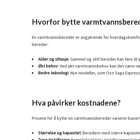
Hvorfor bytte varmtvannsbere
En varmtvannsbereder er avgjørende for hverdagskomforten
bereder:
Alder og slitasje
: Gammel og slitt bereder kan føre til
Økt behov
: Ved økt varmtvannsbehov kan det være nød
Bedre teknologi
: Nye modeller, som Oso Saga Express
Hva påvirker kostnadene?
Prisene for å bytte en varmtvannsbereder varierer basert 
Størrelse og kapasitet
: Beredere med større kapasit
Type installasjon
: Kompleksiteten i installasjonen kan p