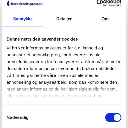
varmeforsyningen det trenger uten at det går på bekostning av
plass eller økonomi. Utforsk
vår nettside
for å se de
Samtykke
Detaljer
Om
tilgjengelige alternativene og få ekspertråd for den beste
løsningen for ditt hjem.
Denne nettsiden anvender cookies
Vi bruker informasjonskapsler for å gi innhold og
annonser et personlig preg, for å levere sosiale
mediefunksjoner og for å analysere trafikken vår. Vi deler
post@aiseo.no
dessuten informasjon om hvordan du bruker nettstedet
vårt, med partnerne våre innen sosiale medier,
More by post@aiseo.no
annonsering og analysearbeid, som kan kombinere den
med annen informasjon du har gjort tilgjengelig for dem,
eller som de har samlet inn gjennom din bruk av
tjenestene deres.
0
0
Samtykkevalg
Nødvendig