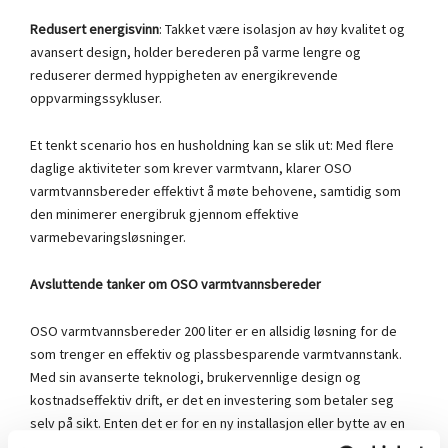
Redusert energisvinn
: Takket være isolasjon av høy kvalitet og
avansert design, holder berederen på varme lengre og
reduserer dermed hyppigheten av energikrevende
oppvarmingssykluser.
Et tenkt scenario hos en husholdning kan se slik ut: Med flere
daglige aktiviteter som krever varmtvann, klarer OSO
varmtvannsbereder effektivt å møte behovene, samtidig som
den minimerer energibruk gjennom effektive
varmebevaringsløsninger.
Avsluttende tanker om OSO varmtvannsbereder
OSO varmtvannsbereder 200 liter er en allsidig løsning for de
som trenger en effektiv og plassbesparende varmtvannstank.
Med sin avanserte teknologi, brukervennlige design og
kostnadseffektiv drift, er det en investering som betaler seg
selv på sikt. Enten det er for en ny installasjon eller bytte av en
eldre bereder, kan OSO-modellene gi hjemmet ditt den