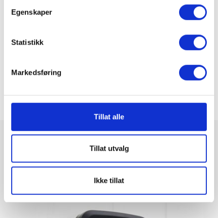
Egenskaper
Comments (0)
Statistikk
You must be
logged in
to post a comment.
Leave a reply
Markedsføring
Tillat alle
Related Articles
Tillat utvalg
Ikke tillat
JUN
18