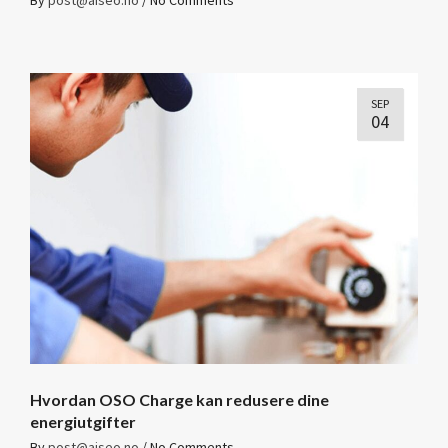
By
post@aiseo.no
/
No Comments
SEP
04
Hvordan OSO Charge kan redusere dine
energiutgifter
By
post@aiseo.no
/
No Comments