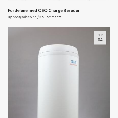
Fordelene med OSO Charge Bereder
By
post@aiseo.no
/
No Comments
SEP
04