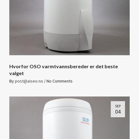
Hvorfor OSO varmtvannsbereder er det beste
valget
By
post@aiseo.no
/
No Comments
SEP
04